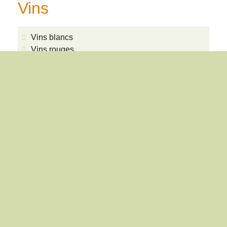
Vins
Vins blancs
Vins rouges
Vins rosés
Vins de barriques
Mousseux
Distillats
Type de production
Vinatura / IP-SUISSE / PER
Événements
Nombre de personnes