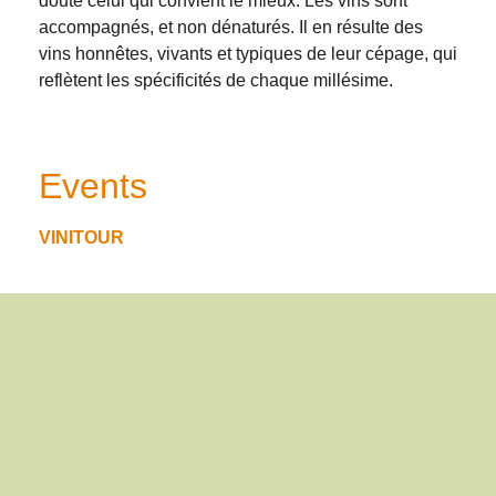
doute celui qui convient le mieux. Les vins sont
accompagnés, et non dénaturés. Il en résulte des
vins honnêtes, vivants et typiques de leur cépage, qui
reflètent les spécificités de chaque millésime.
Events
VINITOUR
Offre
Apéro
Dégustation
Online-Shop
Ouvert sur demande